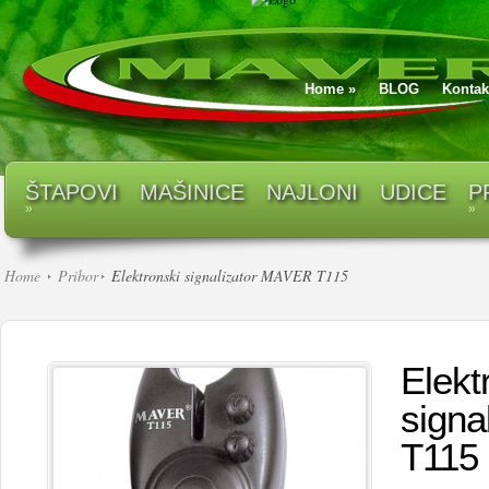
Home
»
BLOG
Kontak
ŠTAPOVI
MAŠINICE
NAJLONI
UDICE
P
»
»
Home
Pribor
Elektronski signalizator MAVER T115
Elekt
signa
T115